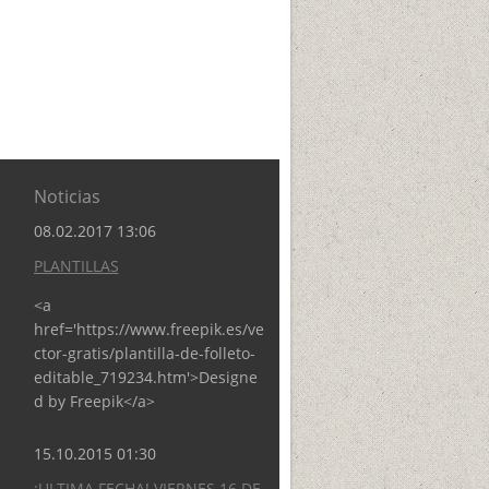
Noticias
08.02.2017 13:06
PLANTILLAS
<a
href='https://www.freepik.es/ve
ctor-gratis/plantilla-de-folleto-
editable_719234.htm'>Designe
d by Freepik</a>
15.10.2015 01:30
¡ULTIMA FECHA! VIERNES 16 DE