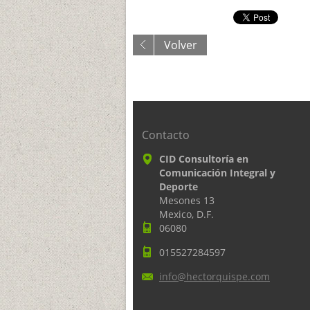
Volver
Contacto
CID Consultoría en
Comunicación Integral y
Deporte
Mesones 13
Mexico, D.F.
06080
015527284597
info@hec
torquisp
e.com