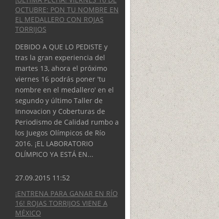
OCTUBRE: PON TU NOMBRE EN
EL MEDALLERO CON ROJAS
TORRIJOS
DEBIDO A QUE LO PEDISTE y
tras la gran experiencia del
martes 13, ahora el próximo
viernes 16 podrás poner 'tu
nombre en el medallero' en el
segundo y último Taller de
Innovacion y Coberturas de
Periodismo de Calidad rumbo a
los Juegos Olímpicos de Río
2016. ¡EL LABORATORIO
OLÍMPICO YA ESTÁ EN...
27.09.2015 11:52
¡ENTRENA PARA GANAR EN RÍO
16! ROJAS TORRIJOS VIENE A
MÉXICO