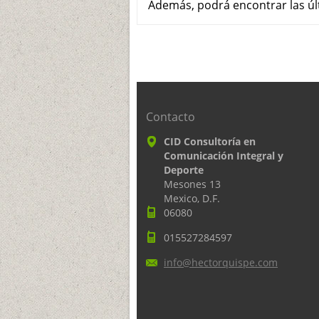
Además, podrá encontrar las últ
Contacto
CID Consultoría en
Comunicación Integral y
Deporte
Mesones 13
Mexico, D.F.
06080
015527284597
info@hec
torquisp
e.com