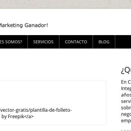
ES SOMOS?
SERVICIOS
CONTACTO
BLOG
¿Q
En C
Inte
años
serv
sobr
ector-gratis/plantilla-de-folleto-
nego
 by Freepik</a>
emp