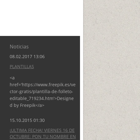
Noticias
08.02.2017 13:06
PLANTILLAS
<a
href='https://www.freepik.es/ve
ctor-gratis/plantilla-de-folleto-
editable_719234.htm'>Designe
d by Freepik</a>
15.10.2015 01:30
¡ULTIMA FECHA! VIERNES 16 DE
OCTUBRE: PON TU NOMBRE EN