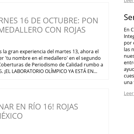
Lee
Se
ERNES 16 DE OCTUBRE: PON
 MEDALLERO CON ROJAS
En C
Inte
por 
las 
la gran experiencia del martes 13, ahora el
nues
r 'tu nombre en el medallero' en el segundo
entr
y Coberturas de Periodismo de Calidad rumbo a
ayud
16. ¡EL LABORATORIO OLÍMPICO YA ESTÁ EN...
cues
una 
Lee
AR EN RÍO 16! ROJAS
MÉXICO