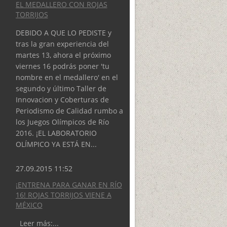
EL MEDALLERO CON ROJAS
TORRIJOS
DEBIDO A QUE LO PEDISTE y
tras la gran experiencia del
martes 13, ahora el próximo
viernes 16 podrás poner 'tu
nombre en el medallero' en el
segundo y último Taller de
Innovacion y Coberturas de
Periodismo de Calidad rumbo a
los Juegos Olímpicos de Río
2016. ¡EL LABORATORIO
OLÍMPICO YA ESTÁ EN...
27.09.2015 11:52
¡ENTRENA PARA GANAR EN RÍO
16! ROJAS TORRIJOS VIENE A
MÉXICO
Leer más:...