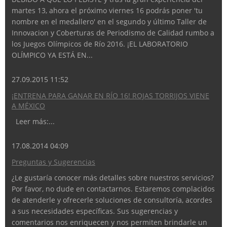
martes 13, ahora el próximo viernes 16 podrás poner 'tu
nombre en el medallero' en el segundo y último Taller de
Innovacion y Coberturas de Periodismo de Calidad rumbo a
los Juegos Olímpicos de Río 2016. ¡EL LABORATORIO
OLÍMPICO YA ESTÁ EN...
27.09.2015 11:52
¡ENTRENA PARA GANAR EN RÍO 16! ROJAS TORRIJOS VIENE
A MÉXICO
Leer más:...
17.08.2014 04:09
Preguntas y Sugerencias
¿Le gustaría conocer más detalles sobre nuestros servicios?
Por favor, no dude en contactarnos. Estaremos complacidos
de atenderle y ofrecerle soluciones de consultoría, acordes
a sus necesidades específicas. Sus sugerencias y
comentarios nos enriquecen y nos permiten brindarle un