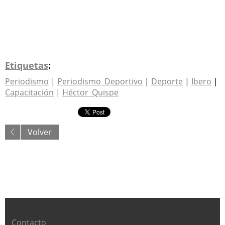
Etiquetas
:
Periodismo
|
Periodismo_Deportivo
|
Deporte
|
Ibero
|
Capacitación
|
Héctor_Quispe
Volver
Contacto