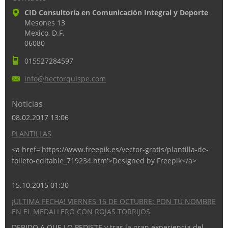
CID Consultoría en Comunicación Integral y Deporte
Mesones 13
Mexico, D.F.
06080
015527284597
info@hec
torquisp
e.com
Noticias
08.02.2017 13:06
PLANTILLAS
<a href='https://www.freepik.es/vector-gratis/plantilla-de-
folleto-editable_719234.htm'>Designed by Freepik</a>
15.10.2015 01:30
¡ULTIMA FECHA! VIERNES 16 DE OCTUBRE: PON TU NOMBRE
EN EL MEDALLERO CON ROJAS TORRIJOS
DEBIDO A QUE LO PEDISTE y tras la gran experiencia del