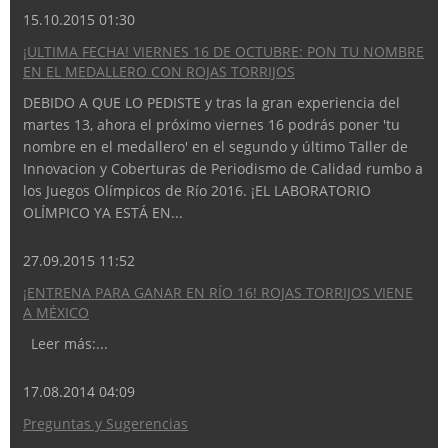
15.10.2015 01:30
¡ULTIMA FECHA! VIERNES 16 DE OCTUBRE: PON TU NOMBRE
EN EL MEDALLERO CON ROJAS TORRIJOS
DEBIDO A QUE LO PEDISTE y tras la gran experiencia del
martes 13, ahora el próximo viernes 16 podrás poner 'tu
nombre en el medallero' en el segundo y último Taller de
Innovacion y Coberturas de Periodismo de Calidad rumbo a
los Juegos Olímpicos de Río 2016. ¡EL LABORATORIO
OLÍMPICO YA ESTÁ EN...
27.09.2015 11:52
¡ENTRENA PARA GANAR EN RÍO 16! ROJAS TORRIJOS VIENE
A MÉXICO
Leer más:...
17.08.2014 04:09
Preguntas y Sugerencias