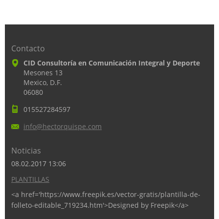
Contacto
CID Consultoría en Comunicación Integral y Deporte
Mesones 13
Mexico, D.F.
06080
015527284597
info@hec
torquisp
e.com
Noticias
08.02.2017 13:06
PLANTILLAS
<a href='https://www.freepik.es/vector-gratis/plantilla-de-
folleto-editable_719234.htm'>Designed by Freepik</a>